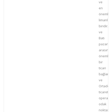
ve
en
önemli
limanlar
biridir.D
ve
Batı
pazarlar
arasınd
önemli
bir
ticari
bağlantı
ve
Ortadoğu
ticaret
operasyo
odak
noktasıd