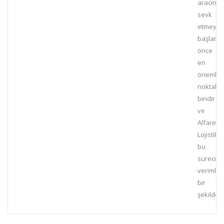
aracınızı
sevk
etmeye
başlam
önce
en
önemli
noktala
biridir
ve
Alfares
Lojistik
bu
süreci
verimli
bir
şekilde