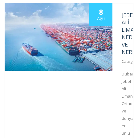
8
JEBEL
Ağu
ALI
LIMAN
NEDIR
VE
NERED
Category
Dubai’de
Jebel
Ali
Limanı,
Ortadoğ
ve
dünyanı
en
ünlü