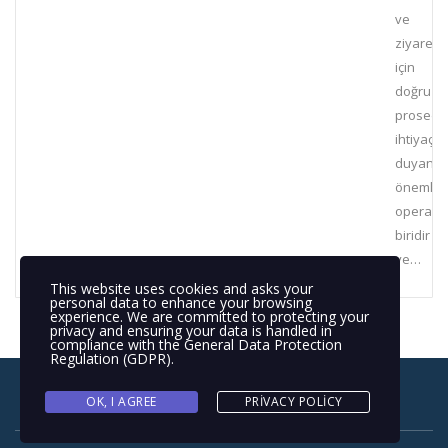
ve
ziyaretçi
için
doğru
prosedü
ihtiyaç
duyan
önemli
operasy
biridir
ve…
This website uses cookies and asks your
personal data to enhance your browsing
experience. We are committed to protecting your
privacy and ensuring your data is handled in
compliance with the
General Data Protection
Regulation (GDPR)
.
OK, I AGREE
PRIVACY POLICY