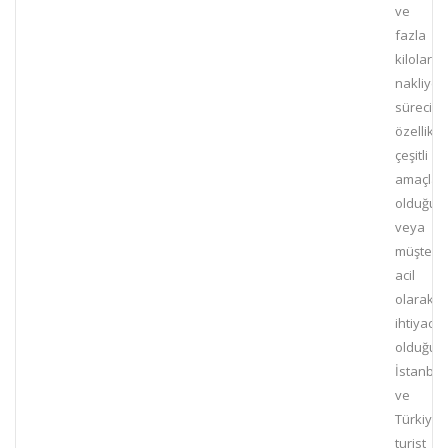
ve
fazla
kiloların
nakliyes
süreci,
özellikle
çeşitli
amaçlar
olduğun
veya
müşterin
acil
olarak
ihtiyacı
olduğun
İstanbul
ve
Türkiye’
turist